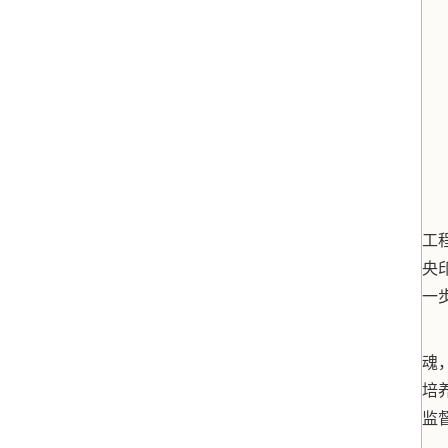
工
央
一
魂
培
监