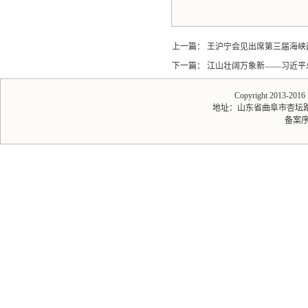
上一篇：
王沪宁会见出席第三届海峡
下一篇：
江山壮阔万象新——习近平
Copyright 2013-20
地址：山东省曲阜市杏坛路1号 
备案序