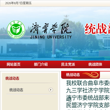
2026年8月7日星期五
网站首页
部门介绍
民主党派
统战团体
统战动态
统战动态
我校联合曲阜市委
九三学社济宁学院
统战动态
济宁市委统战部来
动
民盟济宁学院支部